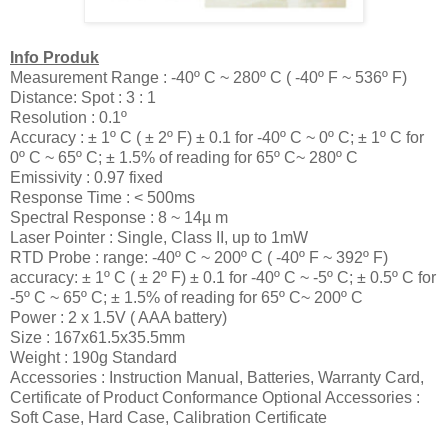
Info Produk
Measurement Range : -40º C ~ 280º C ( -40º F ~ 536º F)
Distance: Spot : 3 : 1
Resolution : 0.1º
Accuracy : ± 1º C ( ± 2º F) ± 0.1 for -40º C ~ 0º C; ± 1º C for
0º C ~ 65º C; ± 1.5% of reading for 65º C~ 280º C
Emissivity : 0.97 fixed
Response Time : < 500ms
Spectral Response : 8 ~ 14µ m
Laser Pointer : Single, Class II, up to 1mW
RTD Probe : range: -40º C ~ 200º C ( -40º F ~ 392º F)
accuracy: ± 1º C ( ± 2º F) ± 0.1 for -40º C ~ -5º C; ± 0.5º C for
-5º C ~ 65º C; ± 1.5% of reading for 65º C~ 200º C
Power : 2 x 1.5V ( AAA battery)
Size : 167x61.5x35.5mm
Weight : 190g Standard
Accessories : Instruction Manual, Batteries, Warranty Card,
Certificate of Product Conformance Optional Accessories :
Soft Case, Hard Case, Calibration Certificate