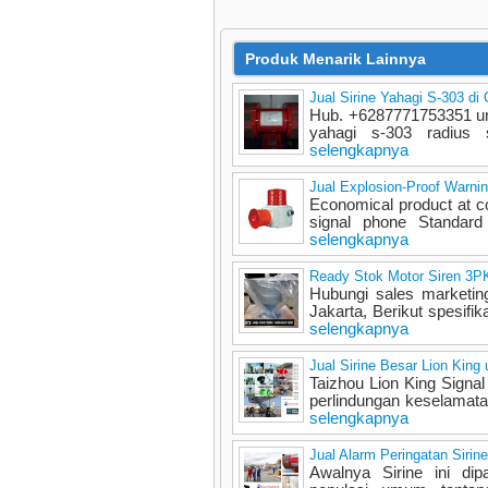
Produk Menarik Lainnya
Jual Sirine Yahagi S-303 di
Hub. +6287771753351 untu
yahagi s-303 radius
selengkapnya
Jual Explosion-Proof Warnin
Economical product at co
signal phone Standard 
selengkapnya
Ready Stok Motor Siren 3PK
Hubungi sales marketi
Jakarta, Berikut spesifik
selengkapnya
Jual Sirine Besar Lion K
Taizhou Lion King Signa
perlindungan keselamata
selengkapnya
Jual Alarm Peringatan Sirin
Awalnya Sirine ini di