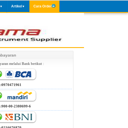
Artikel
Cara Order
▼
▼
bayaran
aran melalui Bank berikut :
 :0970471961
 :900-00-2380699-6
 :0216676870