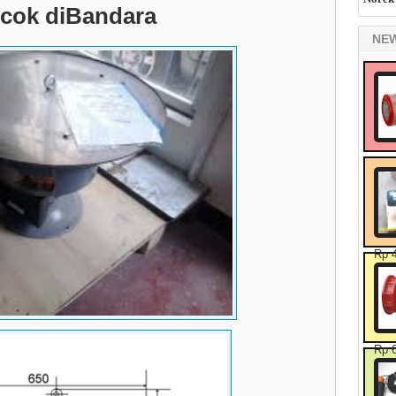
cok diBandara
NE
Rp 
Rp 