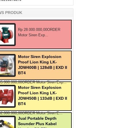
WS PRODUK
Rp 28.000.000,00ORDER
Motor Siren Exp...
Motor Siren Explosion
Proof Lion King LK-
JDW400B | 128dB | EXD II
BT4
45.000.000,00ORDER Motor Siren Exp...
Motor Siren Explosion
Proof Lion King LK-
JDW450B | 133dB | EXD II
BT4
62.000.000,00ORDER Motor Siren E...
Jual Portable Depth
Sounder Plus Kabel