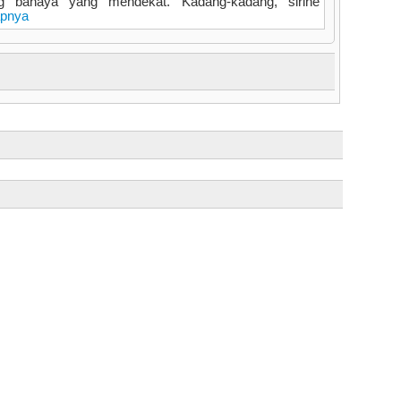
g bahaya yang mendekat. Kadang-kadang, sirine
apnya