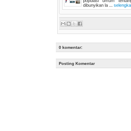
populasi umum tentan
dibunyikan la ...
selengk
0 komentar:
Posting Komentar