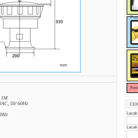
Port
Prev
@ 1M
30AC, 50/ 60Hz
CEK
Lacak
20Hz
Lacak