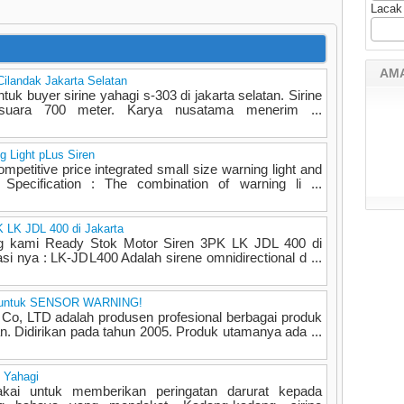
Lacak
AM
 Cilandak Jakarta Selatan
k buyer sirine yahagi s-303 di jakarta selatan. Sirine
 suara 700 meter. Karya nusatama menerim ...
g Light pLus Siren
mpetitive price integrated small size warning light and
Specification : The combination of warning li ...
 LK JDL 400 di Jakarta
ng kami Ready Stok Motor Siren 3PK LK JDL 400 di
asi nya : LK-JDL400 Adalah sirene omnidirectional d ...
ing untuk SENSOR WARNING!
l Co, LTD adalah produsen profesional berbagai produk
n. Didirikan pada tahun 2005. Produk utamanya ada ...
e Yahagi
pakai untuk memberikan peringatan darurat kepada