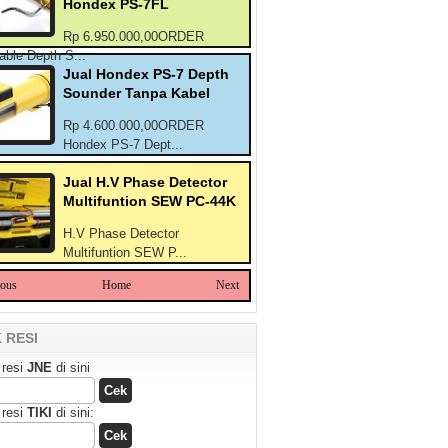
Hondex PS-7FL
Rp 6.950.000,00ORDER
able Depth S...
Jual Hondex PS-7 Depth
Sounder Tanpa Kabel
Rp 4.600.000,00ORDER
Hondex PS-7 Dept...
Jual H.V Phase Detector
Multifuntion SEW PC-44K
H.V Phase Detector
Multifuntion SEW P...
ious
Home
Next
 RESI
 resi
JNE
di sini
 resi
TIKI
di sini: