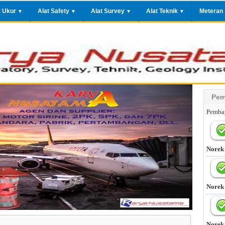
t Ukur
Alat Safety
Alat Survey
Alat Teknik
Meteran
▼
▼
▼
▼
Pem
Pembay
Norek
Norek
Norek