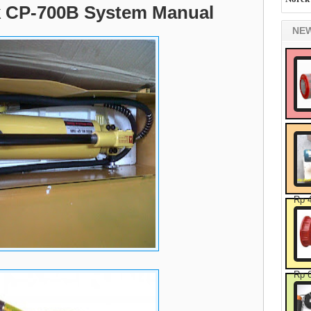
k CP-700B System Manual
NE
Rp 
Rp 