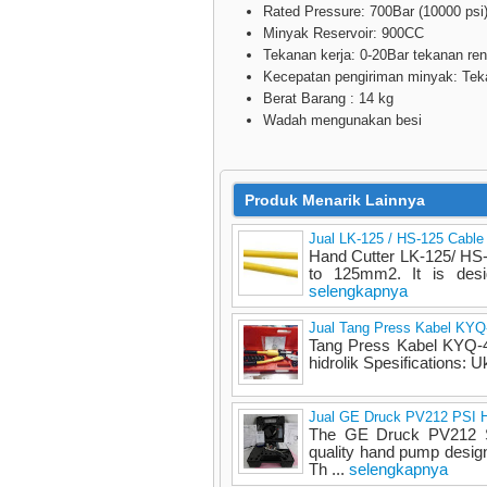
Rated Pressure: 700Bar (10000 psi
Minyak Reservoir: 900CC
Tekanan kerja: 0-20Bar tekanan ren
Kecepatan pengiriman minyak: Tekan
Berat Barang : 14 kg
Wadah mengunakan besi
Produk Menarik Lainnya
Jual LK-125 / HS-125 Cable 
Hand Cutter LK-125/ HS-
to 125mm2. It is des
selengkapnya
Jual Tang Press Kabel KYQ
Tang Press Kabel KYQ-4
hidrolik Spesifications:
Jual GE Druck PV212 PSI 
The GE Druck PV212 S
quality hand pump design
Th ...
selengkapnya