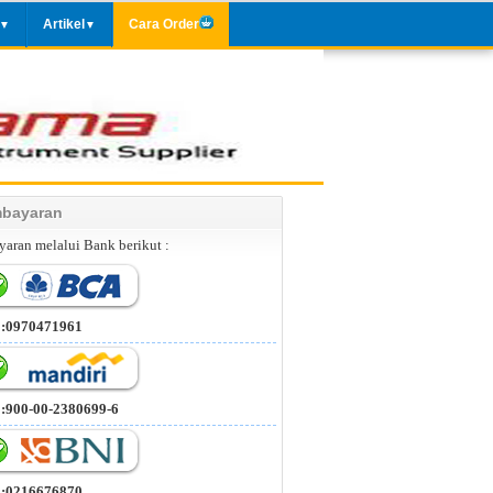
Artikel
Cara Order
▼
▼
bayaran
aran melalui Bank berikut :
 :0970471961
 :900-00-2380699-6
 :0216676870