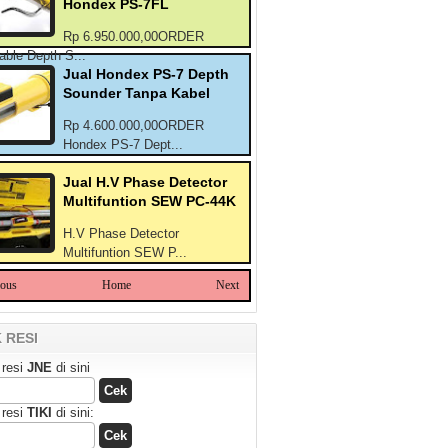
Hondex PS-7FL
Rp 6.950.000,00ORDER
able Depth S...
Jual Hondex PS-7 Depth
Sounder Tanpa Kabel
Rp 4.600.000,00ORDER
Hondex PS-7 Dept...
Jual H.V Phase Detector
Multifuntion SEW PC-44K
H.V Phase Detector
Multifuntion SEW P...
ious
Home
Next
 RESI
 resi
JNE
di sini
 resi
TIKI
di sini: