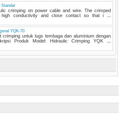
 Standar
aulic crimping on power cable and wire. The crimped
 high conductivity and close contact so that i ...
agonal YQK-70
t crimping untuk lugs tembaga dan aluminium dengan
ipsi Produk Model: Hidraulic Crimping YQK ...