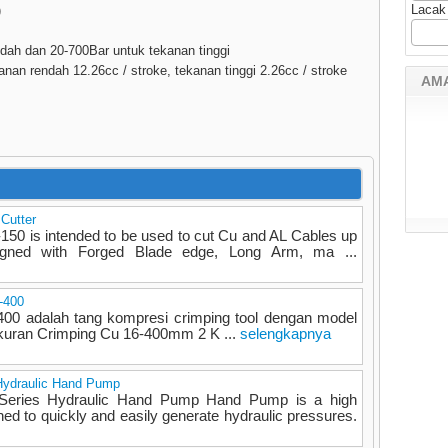
Lacak
)
dah dan 20-700Bar untuk tekanan tinggi
an rendah 12.26cc / stroke, tekanan tinggi 2.26cc / stroke
AM
Cutter
150 is intended to be used to cut Cu and AL Cables up
igned with Forged Blade edge, Long Arm, ma ...
-400
00 adalah tang kompresi crimping tool dengan model
 Ukuran Crimping Cu 16-400mm 2 K ...
selengkapnya
Hydraulic Hand Pump
eries Hydraulic Hand Pump Hand Pump is a high
ed to quickly and easily generate hydraulic pressures.