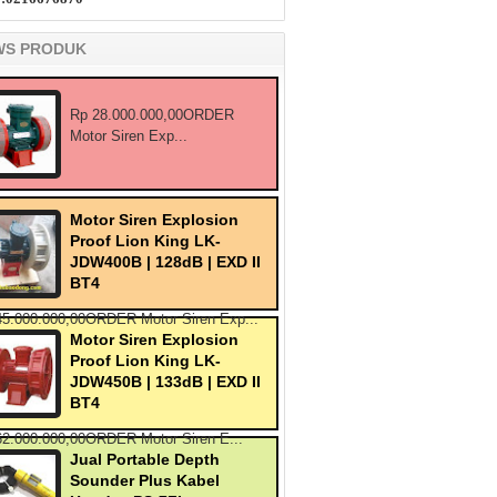
WS PRODUK
Rp 28.000.000,00ORDER
Motor Siren Exp...
Motor Siren Explosion
Proof Lion King LK-
JDW400B | 128dB | EXD II
BT4
45.000.000,00ORDER Motor Siren Exp...
Motor Siren Explosion
Proof Lion King LK-
JDW450B | 133dB | EXD II
BT4
62.000.000,00ORDER Motor Siren E...
Jual Portable Depth
Sounder Plus Kabel