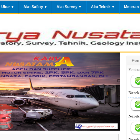
t Ukur
Alat Safety
Alat Survey
Alat Teknik
Meteran
▼
▼
▼
▼
Pem
Pembay
Norek
Norek
Norek