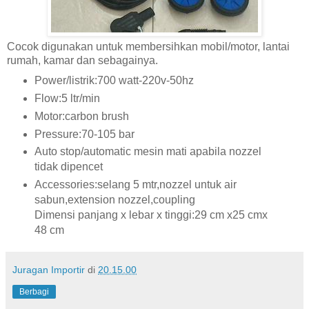
Cocok digunakan untuk membersihkan mobil/motor, lantai
rumah, kamar dan sebagainya.
Power/listrik:700 watt-220v-50hz
Flow:5 ltr/min
Motor:carbon brush
Pressure:70-105 bar
Auto stop/automatic mesin mati apabila nozzel
tidak dipencet
Accessories:selang 5 mtr,nozzel untuk air
sabun,extension nozzel,coupling
Dimensi panjang x lebar x tinggi:29 cm x25 cmx
48 cm
Juragan Importir
di
20.15.00
Berbagi